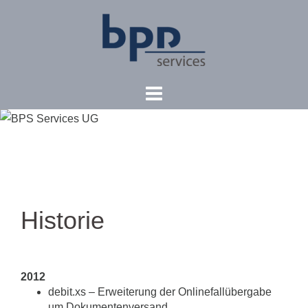
Skip
to
content
Historie
2012
debit.xs – Erweiterung der Onlinefallübergabe
um Dokumentenversand